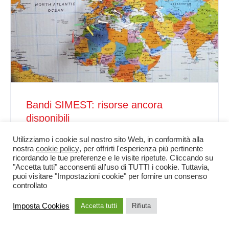
Bandi SIMEST: risorse ancora
disponibili
13 Settembre 2023
|
Categorie:
Utilizziamo i cookie sul nostro sito Web, in conformità alla
Internazionalizzazione
nostra
cookie policy
, per offrirti l'esperienza più pertinente
ricordando le tue preferenze e le visite ripetute. Cliccando su
"Accetta tutti" acconsenti all'uso di TUTTI i cookie. Tuttavia,
puoi visitare "Impostazioni cookie" per fornire un consenso
controllato
Imposta Cookies
Accetta tutti
Rifiuta