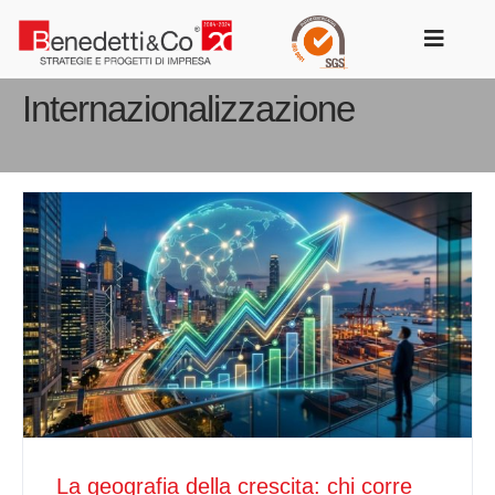
Salta
al
Toggle
contenuto
Navigat
Internazionalizzazione
La geografia della crescita: chi corre