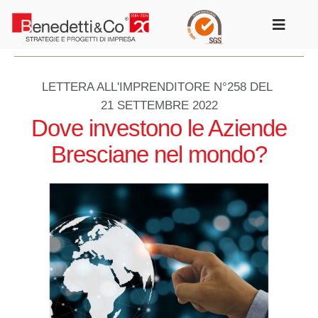
Salta
al
Toggle
contenuto
Navigat
LETTERA ALL'IMPRENDITORE N°258 DEL
21 SETTEMBRE 2022
Dove investono le Aziende
Bresciane nel mondo?