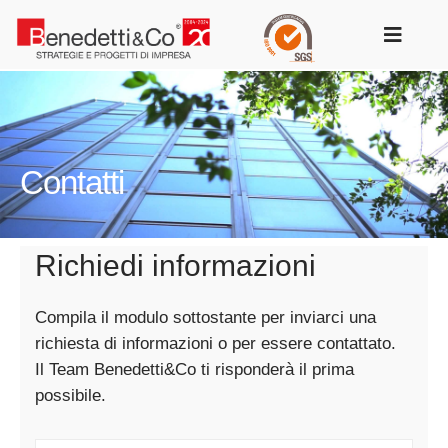
Salta
al
Toggle
contenuto
Navigat
Contatti
Richiedi informazioni
Compila il modulo sottostante per inviarci una
richiesta di informazioni o per essere contattato.
Il Team Benedetti&Co ti risponderà il prima
possibile.