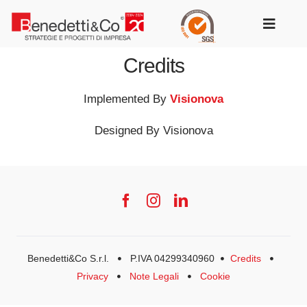
Salta
al
Toggle
contenuto
Navigat
Credits
Implemented By
Visionova
Designed By Visionova
Benedetti&Co S.r.l.
P.IVA 04299340960
Credits
Privacy
Note Legali
Cookie