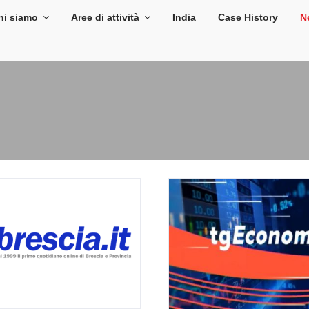
hi siamo
Aree di attività
India
Case History
N