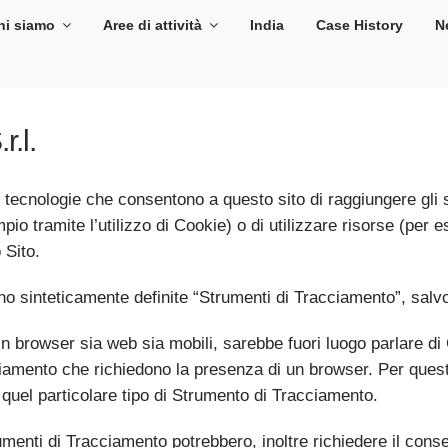
hi siamo
Aree di attività
India
Case History
N
.l.
ecnologie che consentono a questo sito di raggiungere gli sc
pio tramite l’utilizzo di Cookie) o di utilizzare risorse (per
 Sito.
o sinteticamente definite “Strumenti di Tracciamento”, salvo 
browser sia web sia mobili, sarebbe fuori luogo parlare di C
ciamento che richiedono la presenza di un browser. Per quest
 quel particolare tipo di Strumento di Tracciamento.
rumenti di Tracciamento potrebbero, inoltre richiedere il con