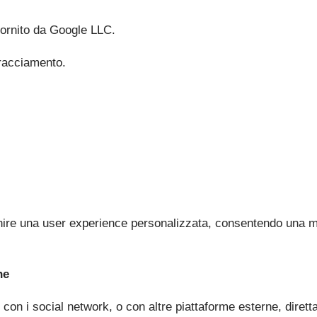
fornito da Google LLC.
 Tracciamento.
nire una user experience personalizzata, consentendo una mi
ne
i con i social network, o con altre piattaforme esterne, diret