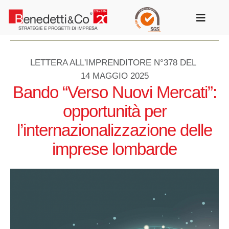
Salta
al
Toggle
contenuto
Navigat
LETTERA ALL'IMPRENDITORE N°378 DEL
14 MAGGIO 2025
Bando “Verso Nuovi Mercati”:
opportunità per
l’internazionalizzazione delle
imprese lombarde