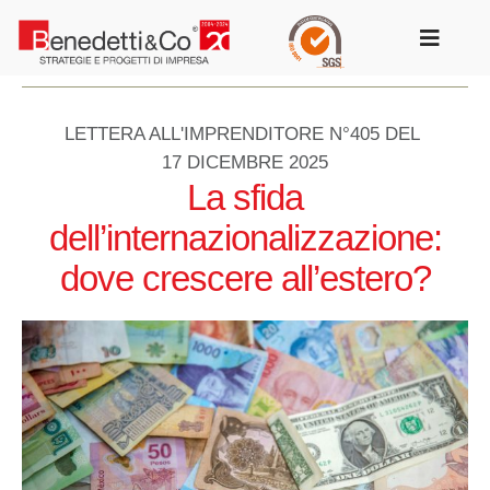
Salta
al
Toggle
contenuto
Navigat
LETTERA ALL'IMPRENDITORE N°405 DEL
17 DICEMBRE 2025
La sfida
dell’internazionalizzazione:
dove crescere all’estero?