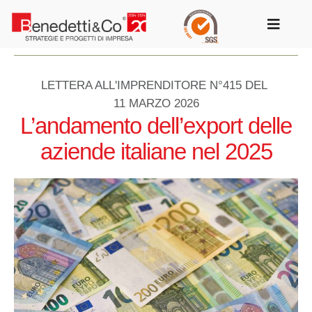
Salta
al
Toggle
contenuto
Navigat
LETTERA ALL'IMPRENDITORE N°415 DEL
11 MARZO 2026
L’andamento dell’export delle
aziende italiane nel 2025