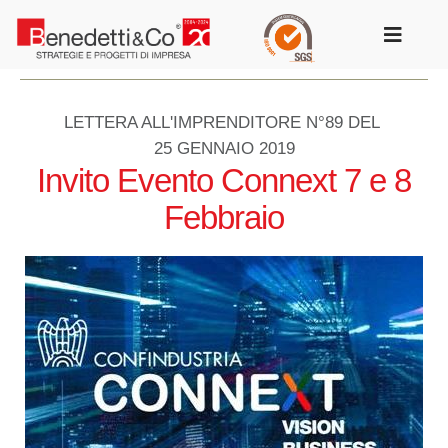
Salta
al
Toggle
contenuto
Navigat
LETTERA ALL'IMPRENDITORE N°89 DEL
25 GENNAIO 2019
Invito Evento Connext 7 e 8
Febbraio