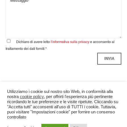
Dichiaro di avere letto
l'informativa sulla privacy
e acconsento al
trattamento dei dati forniti.*
Utilizziamo i cookie sul nostro sito Web, in conformità alla
nostra
cookie policy
, per offrirti l'esperienza più pertinente
ricordando le tue preferenze e le visite ripetute. Cliccando su
"Accetta tutti" acconsenti all'uso di TUTTI i cookie. Tuttavia,
puoi visitare "Impostazioni cookie" per fornire un consenso
controllato
Benedetti&Co S.r.l.
P.IVA 04299340960
Credits