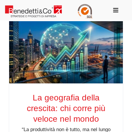
Salta
al
Toggle
contenuto
Navigat
La geografia della
crescita: chi corre più
veloce nel mondo
“La produttività non è tutto, ma nel lungo