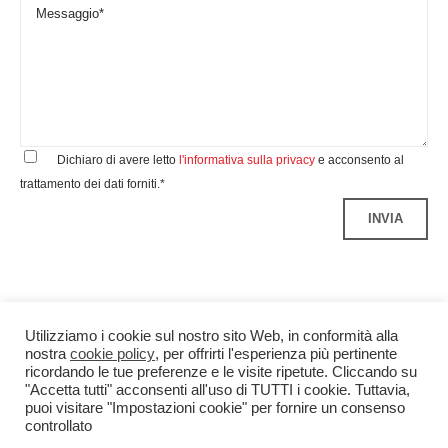
Dichiaro di avere letto
l'informativa sulla privacy
e acconsento al
trattamento dei dati forniti.*
Utilizziamo i cookie sul nostro sito Web, in conformità alla
nostra
cookie policy
, per offrirti l'esperienza più pertinente
ricordando le tue preferenze e le visite ripetute. Cliccando su
"Accetta tutti" acconsenti all'uso di TUTTI i cookie. Tuttavia,
puoi visitare "Impostazioni cookie" per fornire un consenso
controllato
Benedetti&Co S.r.l.
P.IVA 04299340960
Credits