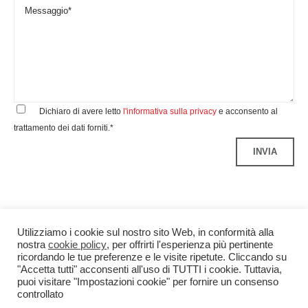
Dichiaro di avere letto
l'informativa sulla privacy
e acconsento al
trattamento dei dati forniti.*
Utilizziamo i cookie sul nostro sito Web, in conformità alla
nostra
cookie policy
, per offrirti l'esperienza più pertinente
ricordando le tue preferenze e le visite ripetute. Cliccando su
"Accetta tutti" acconsenti all'uso di TUTTI i cookie. Tuttavia,
puoi visitare "Impostazioni cookie" per fornire un consenso
controllato
Benedetti&Co S.r.l.
P.IVA 04299340960
Credits