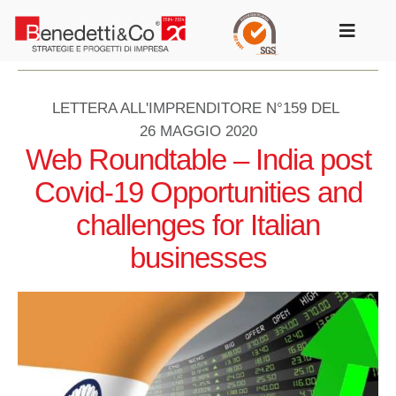
Salta
al
Toggle
contenuto
Navigat
LETTERA ALL'IMPRENDITORE N°159 DEL
26 MAGGIO 2020
Web Roundtable – India post
Covid-19 Opportunities and
challenges for Italian
businesses