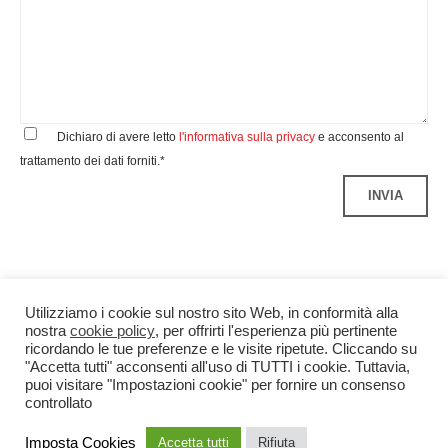
Dichiaro di avere letto
l'informativa sulla privacy
e acconsento al
trattamento dei dati forniti.*
Utilizziamo i cookie sul nostro sito Web, in conformità alla
nostra
cookie policy
, per offrirti l'esperienza più pertinente
ricordando le tue preferenze e le visite ripetute. Cliccando su
"Accetta tutti" acconsenti all'uso di TUTTI i cookie. Tuttavia,
puoi visitare "Impostazioni cookie" per fornire un consenso
controllato
Benedetti&Co S.r.l.
P.IVA 04299340960
Credits
Imposta Cookies
Accetta tutti
Rifiuta
Privacy
Note Legali
Cookie