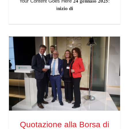
Your Content Goes Here 𝟐𝟒 𝐠𝐞𝐧𝐧𝐚𝐢𝐨 𝟐𝟎𝟐𝟓:
i𝐧𝐢𝐳𝐢𝐨 𝐝𝐢
Quotazione alla Borsa di