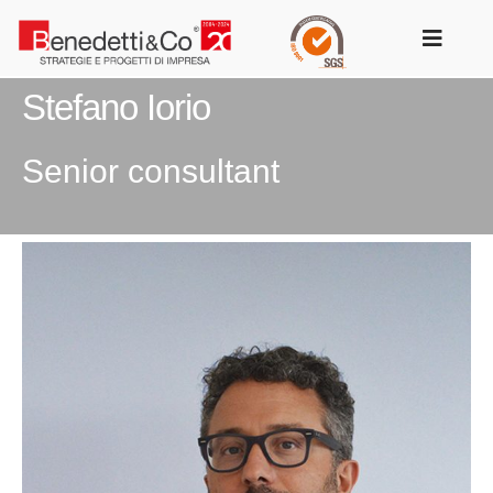
Salta
al
Toggle
contenuto
Navigat
Stefano Iorio
Senior consultant