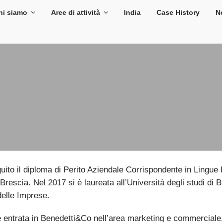
hi siamo
Aree di attività
India
Case History
N
ito il diploma di Perito Aziendale Corrispondente in Lingue 
 Brescia. Nel 2017 si è laureata all’Università degli studi d
elle Imprese.
 entrata in Benedetti&Co nell’area marketing e commerciale, a