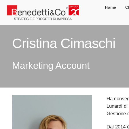
Salta
Home
C
al
contenuto
Cristina Cimaschi
Marketing Account
Ha consegu
Lunardi di
Gestione d
Dal 2014 è