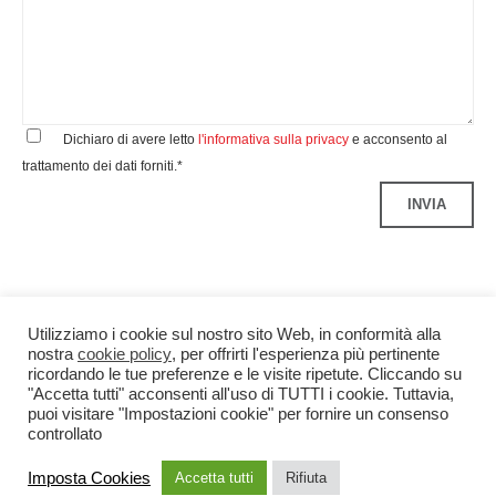
Dichiaro di avere letto
l'informativa sulla privacy
e acconsento al
trattamento dei dati forniti.*
Utilizziamo i cookie sul nostro sito Web, in conformità alla
nostra
cookie policy
, per offrirti l'esperienza più pertinente
ricordando le tue preferenze e le visite ripetute. Cliccando su
"Accetta tutti" acconsenti all'uso di TUTTI i cookie. Tuttavia,
puoi visitare "Impostazioni cookie" per fornire un consenso
controllato
Benedetti&Co S.r.l.
P.IVA 04299340960
Credits
Imposta Cookies
Accetta tutti
Rifiuta
Privacy
Note Legali
Cookie