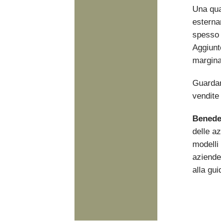
Una quar
esterna
spesso t
Aggiunt
marginal
Guardare
vendite
Benede
delle az
modelli 
aziende,
alla gui