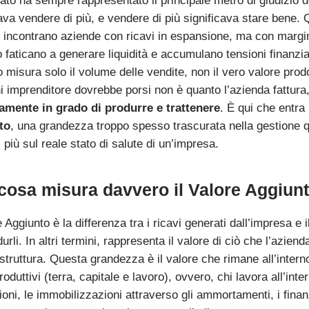
urato ha sempre rappresentato il principale metro di giudizio
cava vendere di più, e vendere di più significava stare bene.
si incontrano aziende con ricavi in espansione, ma con margini
 faticano a generare liquidità e accumulano tensioni finanzia
o misura solo il volume delle vendite, non il vero valore pro
i imprenditore dovrebbe porsi non è quanto l’azienda fattur
vamente in grado di produrre e trattenere
. È qui che entra 
to
, una grandezza troppo spesso trascurata nella gestione q
 più sul reale stato di salute di un’impresa.
cosa misura davvero il Valore Aggiun
e Aggiunto è la differenza tra i ricavi generati dall’impresa e i
urli. In altri termini, rappresenta il valore di ciò che l’azien
struttura. Questa grandezza è il valore che rimane all’interno 
produttivi (terra, capitale e lavoro), ovvero, chi lavora all’int
ioni, le immobilizzazioni attraverso gli ammortamenti, i finanz