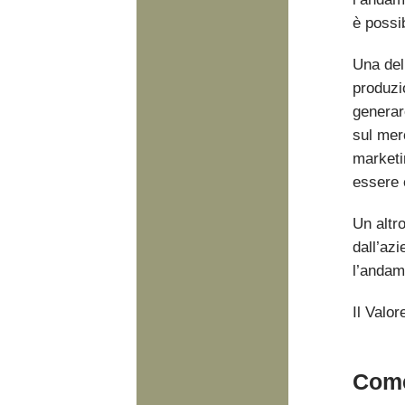
è possib
Una dell
produzi
generare
sul mer
marketin
essere e
Un altro
dall’az
l’andame
Il Valor
Come