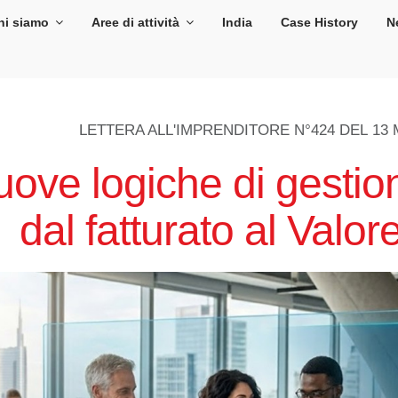
hi siamo
Aree di attività
India
Case History
N
LETTERA ALL'IMPRENDITORE N°424 DEL
13 
ove logiche di gestio
dal fatturato al Valo