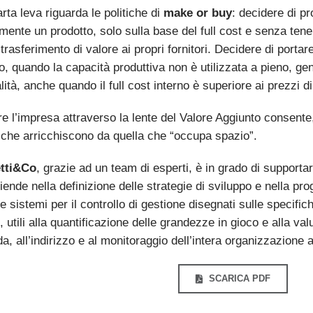
ta leva riguarda le politiche di
make or buy
: decidere di p
mente un prodotto, solo sulla base del full cost e senza tene
rasferimento di valore ai propri fornitori. Decidere di portare
o, quando la capacità produttiva non è utilizzata a pieno, g
ità, anche quando il full cost interno è superiore ai prezzi d
 l’impresa attraverso la lente del Valore Aggiunto consente, i
 che arricchiscono da quella che “occupa spazio”.
tti&Co
, grazie ad un team di esperti, è in grado di supporta
iende nella definizione delle strategie di sviluppo e nella pr
e sistemi per il controllo di gestione disegnati sulle specific
 utili alla quantificazione delle grandezze in gioco e alla val
da, all’indirizzo e al monitoraggio dell’intera organizzazione 
SCARICA PDF