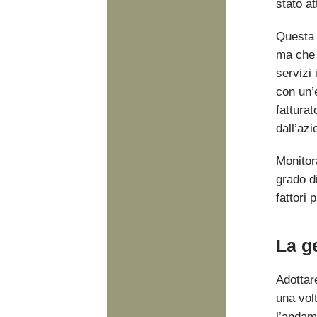
stato at
Questa 
ma che a
servizi
con un’e
fatturat
dall’azi
Monitor
grado di
fattori p
La ge
Adottar
una vol
l’andame