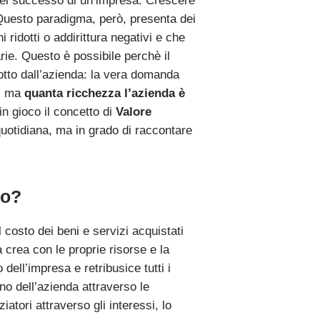
 del successo di un’impresa. Crescere
 Questo paradigma, però, presenta dei
 ridotti o addirittura negativi e che
rie. Questo è possibile perchè il
dotto dall’azienda: la vera domanda
a, ma
quanta ricchezza l’azienda è
in gioco il concetto di
Valore
uotidiana, ma in grado di raccontare
to?
l costo dei beni e servizi acquistati
da crea con le proprie risorse e la
dell’impresa e retribusice tutti i
erno dell’azienda attraverso le
iatori attraverso gli interessi, lo