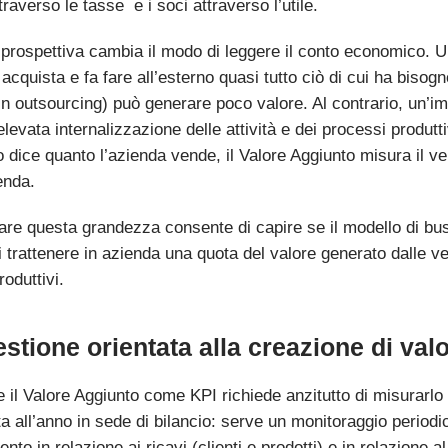
traverso le tasse e i soci attraverso l’utile.
prospettiva cambia il modo di leggere il conto economico. Un
cquista e fa fare all’esterno quasi tutto ciò di cui ha bisog
 in outsourcing) può generare poco valore. Al contrario, un’i
levata internalizzazione delle attività e dei processi produtti
o dice quanto l’azienda vende, il Valore Aggiunto misura il ver
enda.
are questa grandezza consente di capire se il modello di busi
 trattenere in azienda una quota del valore generato dalle ven
roduttivi.
stione orientata alla creazione di val
e il Valore Aggiunto come KPI richiede anzitutto di misurarlo
ta all’anno in sede di bilancio: serve un monitoraggio period
nto in relazione ai ricavi (clienti e prodotti) e in relazione al