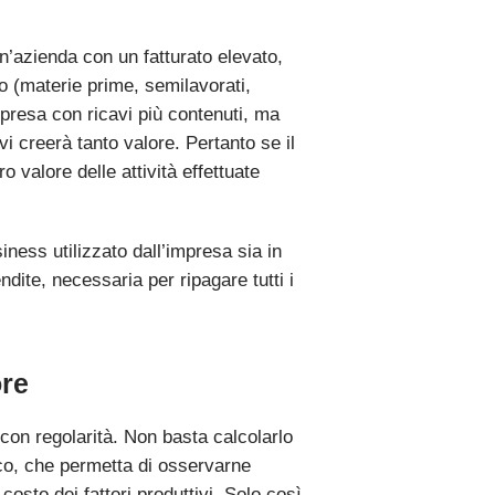
’azienda con un fatturato elevato,
no (materie prime, semilavorati,
mpresa con ricavi più contenuti, ma
vi creerà tanto valore. Pertanto se il
o valore delle attività effettuate
ness utilizzato dall’impresa sia in
dite, necessaria per ripagare tutti i
ore
 con regolarità. Non basta calcolarlo
ico, che permetta di osservarne
 costo dei fattori produttivi. Solo così