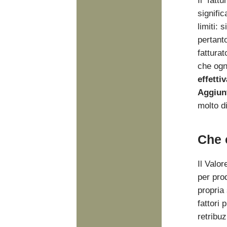
Il fatt
signifi
limiti: 
pertanto
fatturat
che ogn
effetti
Aggiun
molto di
Che 
Il Valor
per prod
propria 
fattori 
retribuz