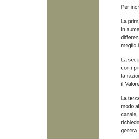
Per inc
La prim
in aumen
differen
meglio i
La seco
con i pr
la razio
il Valor
La terza
modo all
canale,
richiede
genera 