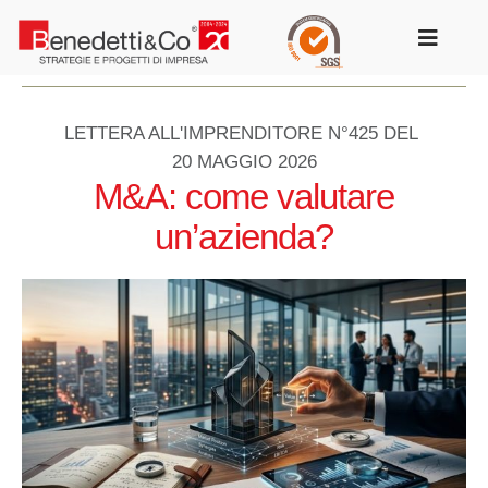
Salta
al
Toggle
contenuto
Navigat
LETTERA ALL'IMPRENDITORE N°425 DEL
20 MAGGIO 2026
M&A: come valutare
un’azienda?