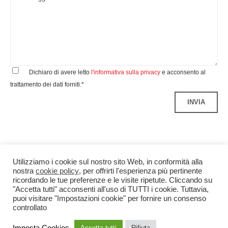
Dichiaro di avere letto
l'informativa sulla privacy
e acconsento al
trattamento dei dati forniti.*
Utilizziamo i cookie sul nostro sito Web, in conformità alla
nostra
cookie policy
, per offrirti l'esperienza più pertinente
ricordando le tue preferenze e le visite ripetute. Cliccando su
"Accetta tutti" acconsenti all'uso di TUTTI i cookie. Tuttavia,
puoi visitare "Impostazioni cookie" per fornire un consenso
controllato
Benedetti&Co S.r.l.
P.IVA 04299340960
Credits
Imposta Cookies
Accetta tutti
Rifiuta