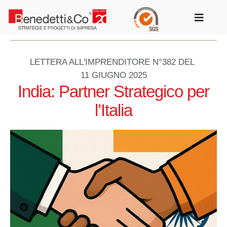
Salta
al
Toggle
contenuto
Navigat
LETTERA ALL'IMPRENDITORE N°382 DEL
11 GIUGNO 2025
India: Partner Strategico per
l’Italia