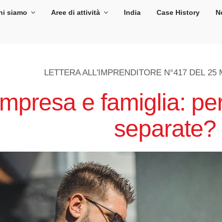
hi siamo
Aree di attività
India
Case History
N
LETTERA ALL'IMPRENDITORE N°417 DEL
25 
Impresa e famiglia: pe
separate?