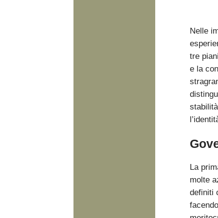
Nelle i
esperie
tre pian
e la con
stragra
disting
stabilit
l’identi
Gove
La prima
molte a
definiti
facendo 
meritocr