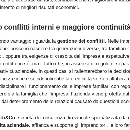
nimento di migliori risultati economici.
conflitti interni e maggiore continuit
ndo vantaggio riguarda la
gestione dei conflitti
. Nelle impr
iche: possono nascere tra generazioni diverse, tra familiari c
i, oppure tra esigenze di crescita dell’impresa e aspettative 
 conflitto in sé, ma il fatto che, in assenza di regole di sep
 attività aziendale. In questi casi si rallenterebbero le decisi
anizzazione e si indebolirebbe la credibilità verso collaborat
isciplinare il funzionamento delle imprese familiari con rego
re sia la famiglia che l’impresa: l’azienda viene protetta dal 
a dal deterioramento delle relazioni causato da questioni ec
tti&Co
, società di consulenza direzionale specializzata da o
ita aziendale
, affianca e supporta gli imprenditori, le loro fa