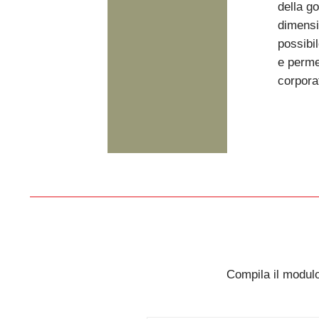
della g
dimensio
possibi
e perme
corpora
Compila il modulo