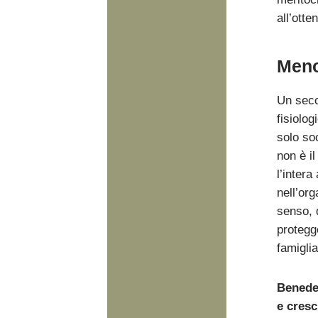
all’otte
Meno 
Un seco
fisiolog
solo soc
non è il
l’intera
nell’org
senso, d
protegge
famigli
Benede
e cresc