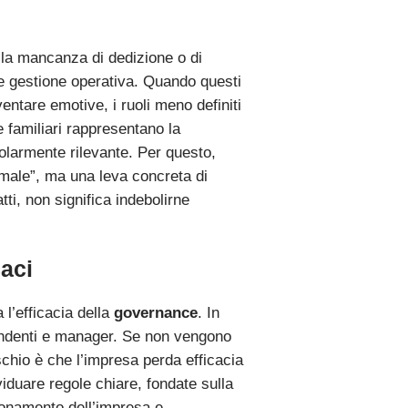
i la mancanza di dedizione o di
 e gestione operativa. Quando questi
ventare emotive, i ruoli meno definiti
e familiari rappresentano la
olarmente rilevante. Per questo,
rmale”, ma una leva concreta di
tti, non significa indebolirne
caci
 l’efficacia della
governance
. In
pendenti e manager. Se non vengono
rischio è che l’impresa perda efficacia
viduare regole chiare, fondate sulla
zionamento dell’impresa e