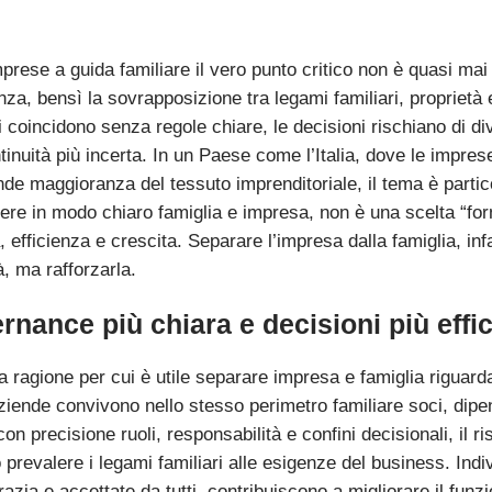
mprese a guida familiare il vero punto critico non è quasi ma
nza, bensì la sovrapposizione tra legami familiari, proprietà
i coincidono senza regole chiare, le decisioni rischiano di di
tinuità più incerta. In un Paese come l’Italia, dove le impres
nde maggioranza del tessuto imprenditoriale, il tema è partic
uere in modo chiaro famiglia e impresa, non è una scelta “fo
à, efficienza e crescita. Separare l’impresa dalla famiglia, infa
tà, ma rafforzarla.
rnance più chiara e decisioni più effi
 ragione per cui è utile separare impresa e famiglia riguarda
ziende convivono nello stesso perimetro familiare soci, di
 con precisione ruoli, responsabilità e confini decisionali, il 
prevalere i legami familiari alle esigenze del business. Indi
azia e accettate da tutti, contribuiscono a migliorare il fun