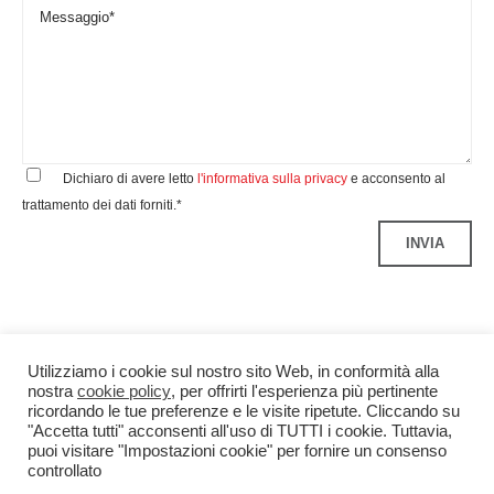
Dichiaro di avere letto
l'informativa sulla privacy
e acconsento al
trattamento dei dati forniti.*
Utilizziamo i cookie sul nostro sito Web, in conformità alla
nostra
cookie policy
, per offrirti l'esperienza più pertinente
ricordando le tue preferenze e le visite ripetute. Cliccando su
"Accetta tutti" acconsenti all'uso di TUTTI i cookie. Tuttavia,
puoi visitare "Impostazioni cookie" per fornire un consenso
controllato
Benedetti&Co S.r.l.
P.IVA 04299340960
Credits