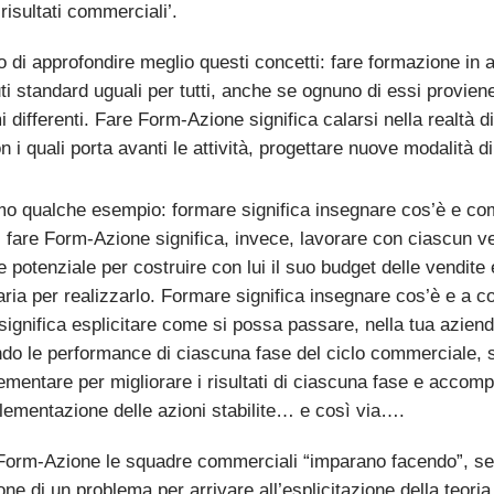
 risultati commerciali’.
di approfondire meglio questi concetti: fare formazione in aul
ti standard uguali per tutti, anche se ognuno di essi provien
 differenti. Fare Form-Azione significa calarsi nella realtà d
 i quali porta avanti le attività, progettare nuove modalità 
o qualche esempio: formare significa insegnare cos’è e co
; fare Form-Azione significa, invece, lavorare con ciascun ve
e potenziale per costruire con lui il suo budget delle vendite
ria per realizzarlo. Formare significa insegnare cos’è e a 
ignifica esplicitare come si possa passare, nella tua azienda
do le performance di ciascuna fase del ciclo commerciale, sta
ementare per migliorare i risultati di ciascuna fase e acco
plementazione delle azioni stabilite… e così via….
Form-Azione le squadre commerciali “imparano facendo”, se
ione di un problema per arrivare all’esplicitazione della teo