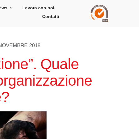
ews
Lavora con noi
Contatti
 NOVEMBRE 2018
ione”. Quale
’organizzazione
e?