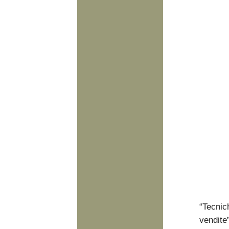
“Tecnich
vendite”