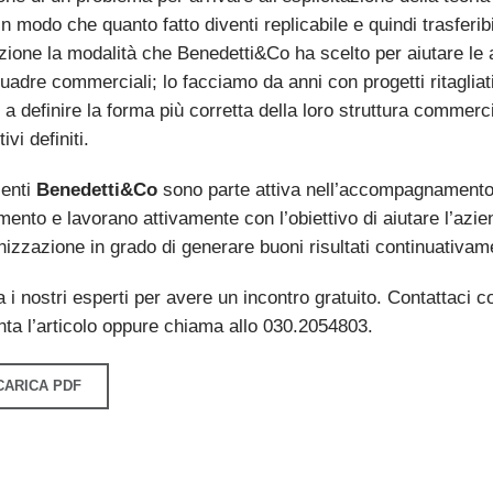
in modo che quanto fatto diventi replicabile e quindi trasferib
ione la modalità che Benedetti&Co ha scelto per aiutare le 
uadre commerciali; lo facciamo da anni con progetti ritagliati
 a definire la forma più corretta della loro struttura commer
tivi definiti.
lenti
Benedetti&Co
sono parte attiva nell’accompagnamento 
nto e lavorano attivamente con l’obiettivo di aiutare l’azien
nizzazione in grado di generare buoni risultati continuativam
 i nostri esperti per avere un incontro gratuito. Contattaci c
a l’articolo oppure chiama allo 030.2054803.
CARICA PDF