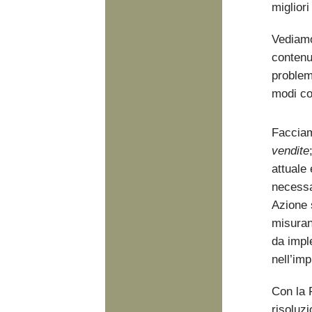
migliori
Vediamo 
contenu
problemi
modi con
Facciam
vendite
attuale 
necessa
Azione s
misuran
da impl
nell’im
Con la 
risoluz