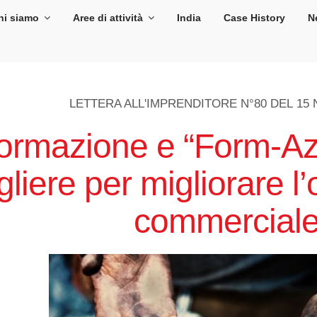
hi siamo
Aree di attività
India
Case History
N
LETTERA ALL'IMPRENDITORE N°80 DEL
15
ormazione e “Form-Az
gliere per migliorare l
commercial