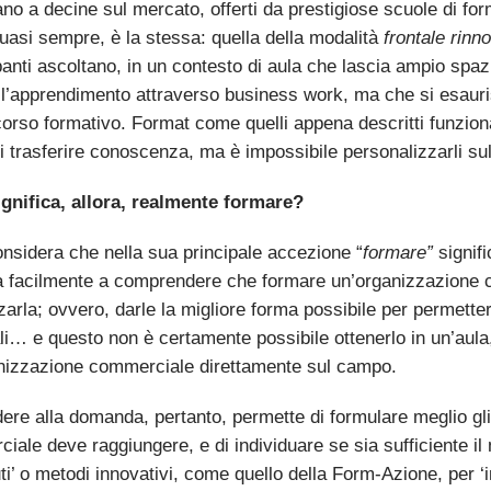
ano a decine sul mercato, offerti da prestigiose scuole di fo
uasi sempre, è la stessa: quella della modalità
frontale
rinn
anti ascoltano, in un contesto di aula che lascia ampio spazi
 l’apprendimento attraverso business work, ma che si esaur
corso formativo. Format come quelli appena descritti funzion
i trasferire conoscenza, ma è impossibile personalizzarli sul
gnifica, allora, realmente formare?
onsidera che nella sua principale accezione “
formare”
signif
va facilmente a comprendere che formare un’organizzazione c
arla; ovvero, darle la migliore forma possibile per permetterl
li… e questo non è certamente possibile ottenerlo in un’aul
anizzazione commerciale direttamente sul campo.
ere alla domanda, pertanto, permette di formulare meglio gli 
ale deve raggiungere, e di individuare se sia sufficiente il 
ti’ o metodi innovativi, come quello della Form-Azione, per 