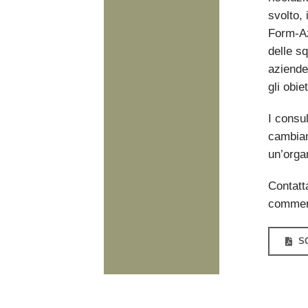
svolto, 
Form-Az
delle sq
aziende
gli obiet
I consu
cambiame
un’orga
Contatta
comment
S