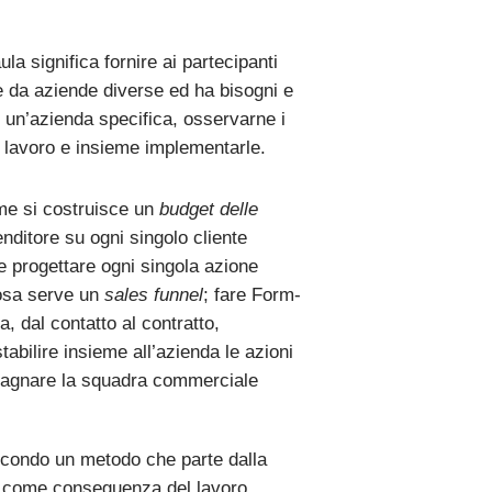
a significa fornire ai partecipanti
e da aziende diverse ed ha bisogni e
i un’azienda specifica, osservarne i
di lavoro e insieme implementarle.
me si costruisce un
budget delle
nditore su ogni singolo cliente
 e progettare ogni singola azione
cosa serve un
sales funnel
; fare Form-
, dal contatto al contratto,
bilire insieme all’azienda le azioni
mpagnare la squadra commerciale
condo un metodo che parte dalla
ria come conseguenza del lavoro