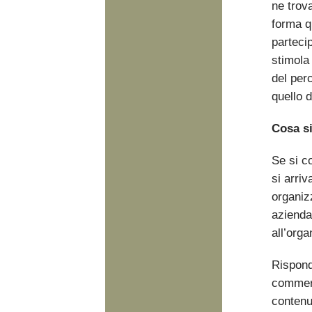
ne trov
forma q
partecip
stimola
del per
quello d
Cosa si
Se si c
si arri
organizz
azienda
all’org
Rispond
commerci
contenu