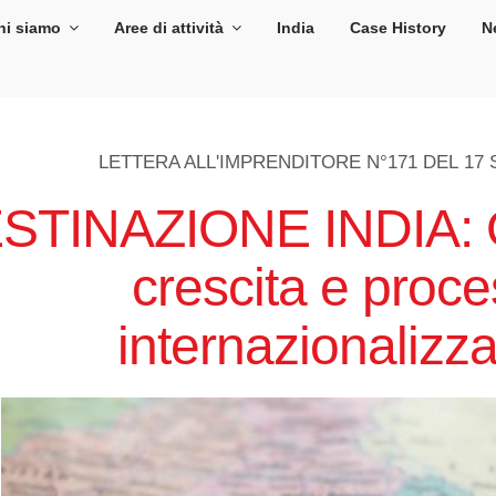
hi siamo
Aree di attività
India
Case History
N
LETTERA ALL'IMPRENDITORE N°171 DEL
17 
STINAZIONE INDIA: O
crescita e proce
internazionalizz