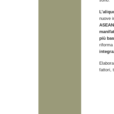
sono:
L’aliqu
nuove i
ASEAN 
manifat
più bas
riforma
integra
Elabora
fattori,