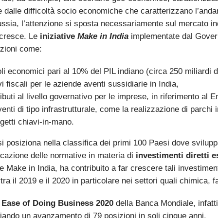
e dalle difficoltà socio economiche che caratterizzano l’and
ussia, l’attenzione si sposta necessariamente sul mercato in
cresce. Le
iniziative
Make in India
implementate dal Governo
zioni come:
li economici pari al 10% del PIL indiano (circa 250 miliardi d
i fiscali per le aziende aventi sussidiarie in India,
ibuti al livello governativo per le imprese, in riferimento a
venti di tipo infrastrutturale, come la realizzazione di parchi i
getti chiavi-in-mano.
si posiziona nella classifica dei primi 100 Paesi dove svilupp
icazione delle normative in materia di
investimenti diretti e
ve Make in India, ha contribuito a far crescere tali investime
 tra il 2019 e il 2020 in particolare nei settori quali chimica
e
Ease of Doing Business 2020
della Banca Mondiale, infatti,
iando un avanzamento di 79 posizioni in soli cinque anni.