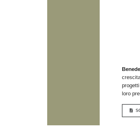
Benede
crescita
progetti
loro pr
S