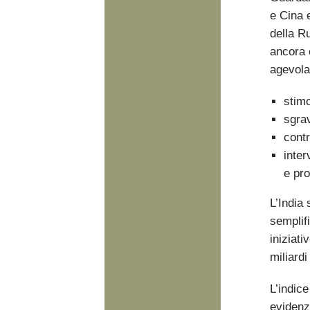
e Cina 
della R
ancora 
agevola
stimo
sgrav
contr
inter
e pro
L’India 
semplif
iniziati
miliardi
L’indic
evidenz