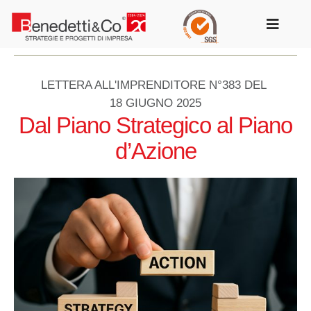
Salta
al
Toggle
contenuto
Navigat
LETTERA ALL'IMPRENDITORE N°383 DEL
18 GIUGNO 2025
Dal Piano Strategico al Piano
d’Azione