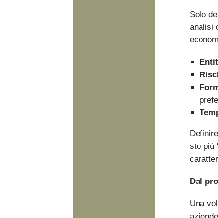
Solo de
analisi 
economic
Enti
Risc
Form
prefe
Temp
Definir
sto più
caratter
Dal pro
Una volt
aziende 