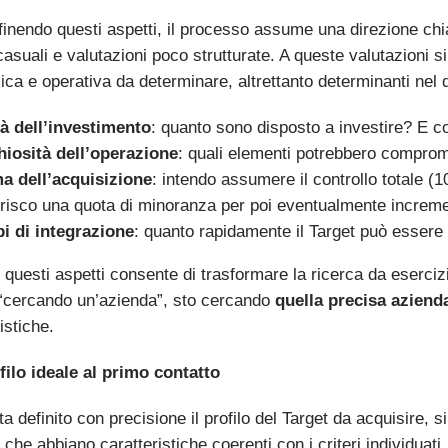
finendo questi aspetti, il processo assume una direzione chi
casuali e valutazioni poco strutturate. A queste valutazioni si
a e operativa da determinare, altrettanto determinanti nel def
tà dell’investimento
: quanto sono disposto a investire? E c
hiosità dell’operazione
: quali elementi potrebbero compromet
a dell’acquisizione
: intendo assumere il controllo totale 
risco una quota di minoranza per poi eventualmente incremen
i di integrazione
: quanto rapidamente il Target può essere 
e questi aspetti consente di trasformare la ricerca da eserci
 “cercando un’azienda”, sto cercando
quella precisa aziend
istiche.
filo ideale al primo contatto
a definito con precisione il profilo del Target da acquisire, si
che abbiano caratteristiche coerenti con i criteri individuati