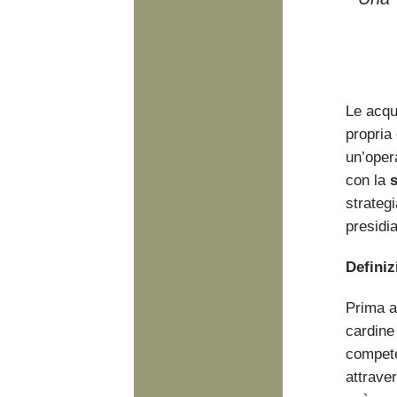
Le acqu
propria
un’oper
con la
s
strategi
presidi
Definiz
Prima an
cardine 
compete
attraver