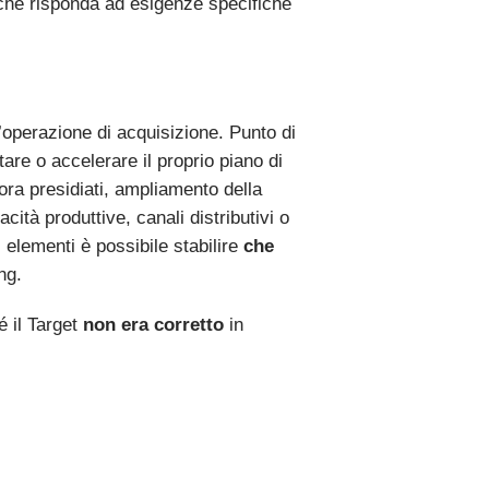
 che risponda ad esigenze specifiche
n’operazione di acquisizione. Punto di
are o accelerare il proprio piano di
ra presidiati, ampliamento della
tà produttive, canali distributivi o
elementi è possibile stabilire
che
ng.
é il Target
non era corretto
in