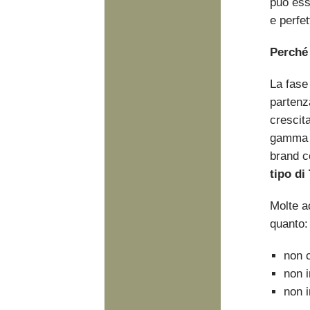
può ess
e perfet
Perché 
La fase 
partenz
crescit
gamma p
brand c
tipo di
Molte ac
quanto:
non c
non i
non i