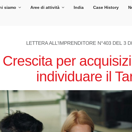
hi siamo
Aree di attività
India
Case History
N
LETTERA ALL'IMPRENDITORE N°403 DEL
3 D
Crescita per acquisi
individuare il T