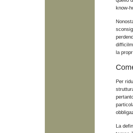
quello d
know-ho
Nonosta
sconsigl
perdend
difficil
la prop
Come 
Per rid
struttur
pertanto
particol
obbliga
La defi