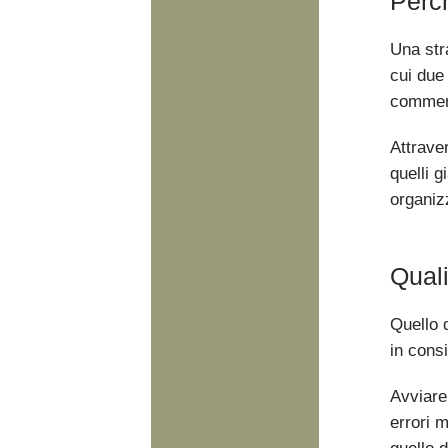
Perch
Una str
cui due
commerc
Attrave
quelli 
organizz
Quali
Quello 
in cons
Avviare
errori 