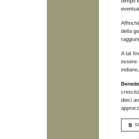
tempo è 
eventual
Affinch
della go
raggiung
A tal f
essere 
indiano
Benede
crescita
dieci an
approcc
S