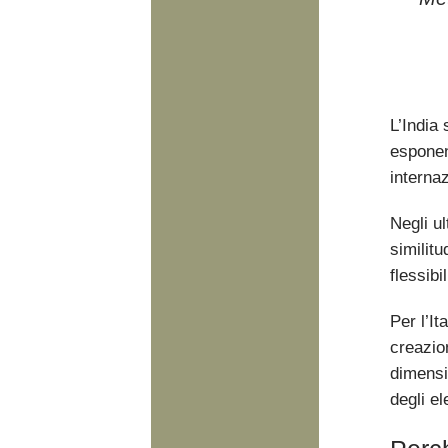
L’India
esponen
internaz
Negli ul
similitu
flessibil
Per l’It
creazion
dimensi
degli e