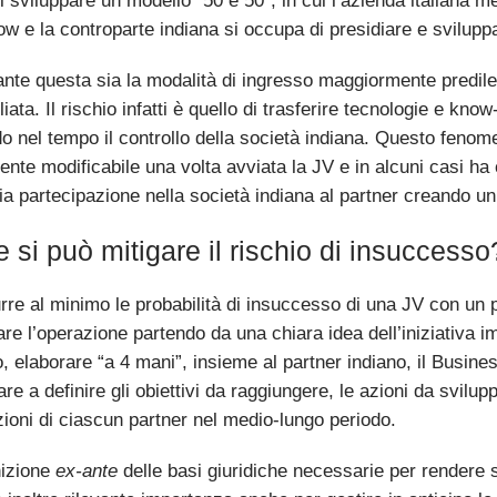
i sviluppare un modello “50 e 50”, in cui l’azienda italiana m
w e la controparte indiana si occupa di presidiare e sviluppa
nte questa sia la modalità di ingresso maggiormente predilet
iata. Il rischio infatti è quello di trasferire tecnologie e kn
o nel tempo il controllo della società indiana. Questo fenome
mente modificabile una volta avviata la JV e in alcuni casi ha
ria partecipazione nella società indiana al partner creando u
si può mitigare il rischio di insuccesso
urre al minimo le probabilità di insuccesso di una JV con un 
are l’operazione partendo da una chiara idea dell’iniziativa 
, elaborare “a 4 mani”, insieme al partner indiano, il Business
are a definire gli obiettivi da raggiungere, le azioni da svilupp
zioni di ciascun partner nel medio-lungo periodo.
nizione
ex-ante
delle basi giuridiche necessarie per rendere so