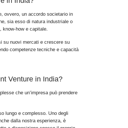
e in India?
e, ovvero, un accordo societario in
e, sia esso di natura industriale o
e, know-how e capitale.
si su nuovi mercati e crescere su
unendo competenze tecniche e capacità
int Venture in India?
omplesse che un’impresa può prendere
sso lungo e complesso. Uno degli
che dalla nostra esperienza, è