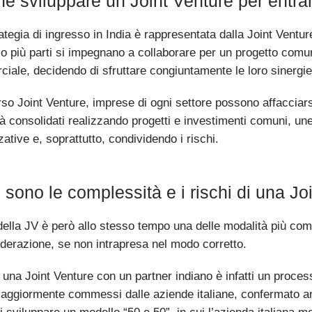
é sviluppare un Joint Venture per entrar
ategia di ingresso in India è rappresentata dalla Joint Ventur
 o più parti si impegnano a collaborare per un progetto comun
iale, decidendo di sfruttare congiuntamente le loro sinergi
rso Joint Venture, imprese di ogni settore possono affacciar
già consolidati realizzando progetti e investimenti comuni, 
ative e, soprattutto, condividendo i rischi.
 sono le complessità e i rischi di una Jo
della JV è però allo stesso tempo una delle modalità più c
iderazione, se non intrapresa nel modo corretto.
 una Joint Venture con un partner indiano è infatti un proce
maggiormente commessi dalle aziende italiane, confermato an