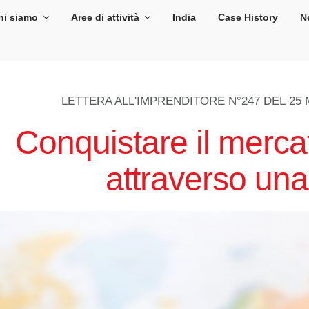
hi siamo
Aree di attività
India
Case History
N
LETTERA ALL'IMPRENDITORE N°247 DEL
25 
Conquistare il merca
attraverso un