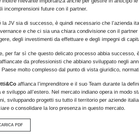
inoltre rilevante importanza anche per gestire in anticipo le
i incomprensioni future con il partner.
é la JV sia di successo, è quindi necessario che l’azienda ita
vernance e che ci sia una chiara condivisione con il partner i
ere, degli investimenti da effettuare e degli impegni di capit
ine, per far sì che questo delicato processo abbia successo, 
affiancate da professionisti che abbiano sviluppato negli an
, Paese molto complesso dal punto di vista giuridico, normat
tti&Co
affianca l’imprenditore e il suo Team durante la defin
 e sviluppo all’estero. Nel mercato indiano opera in modo stab
ni, sviluppando progetti su tutto il territorio per aziende ita
iare o consolidare la loro presenza in questo mercato.
CARICA PDF