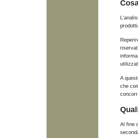
Cosa
L’anali
prodotti
Reperire
riservat
informa
utilizza
A queste
che comp
concorr
Quali
Al fine 
seconda