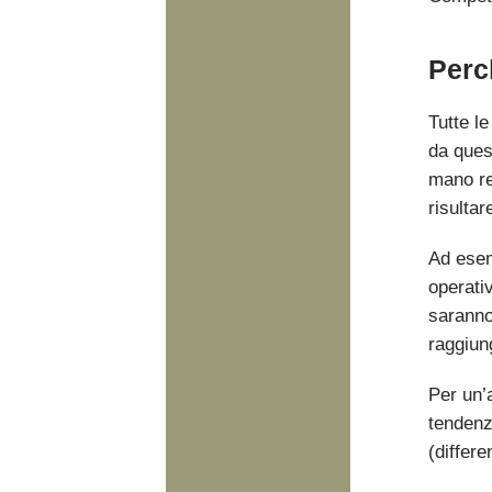
Perc
Tutte l
da quest
mano re
risultar
Ad esem
operativ
saranno 
raggiun
Per un’
tendenz
(differe