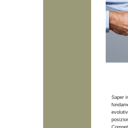
Saper i
fondame
evolutiv
posizion
Competi