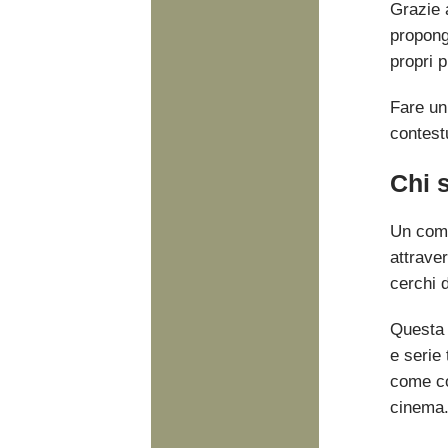
Grazie 
propongo
propri p
Fare un’
contestu
Chi 
Un comp
attraver
cerchi d
Questa 
e serie 
come co
cinema