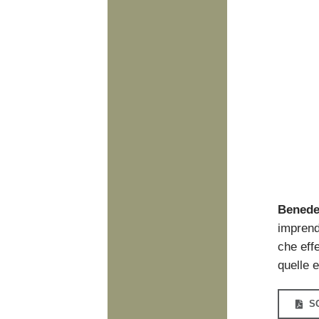
Benede
imprendi
che effe
quelle 
S