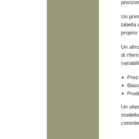
posizio
Un prim
tabella
proprio 
Un altr
di rifer
variabi
Prez
Bass
Prodo
Un ulter
modello
consider