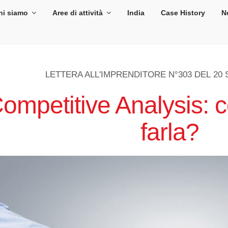
hi siamo
Aree di attività
India
Case History
N
LETTERA ALL'IMPRENDITORE N°303 DEL
20 
ompetitive Analysis: 
farla?