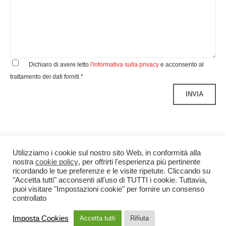
Dichiaro di avere letto
l'informativa sulla privacy
e acconsento al
trattamento dei dati forniti.*
Utilizziamo i cookie sul nostro sito Web, in conformità alla
nostra
cookie policy
, per offrirti l'esperienza più pertinente
ricordando le tue preferenze e le visite ripetute. Cliccando su
"Accetta tutti" acconsenti all'uso di TUTTI i cookie. Tuttavia,
puoi visitare "Impostazioni cookie" per fornire un consenso
controllato
Benedetti&Co S.r.l.
P.IVA 04299340960
Credits
Imposta Cookies
Accetta tutti
Rifiuta
Privacy
Note Legali
Cookie